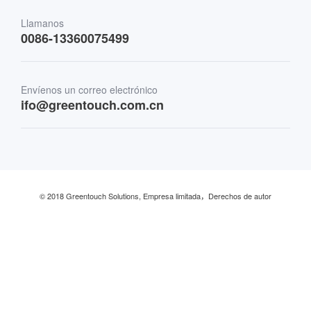
Transporte
Llamanos
0086-13360075499
Finanzas y Banca
Envíenos un correo electrónico
Comercio minorista y restaurante
ifo@greentouch.com.cn
Industrial
© 2018 Greentouch Solutions, Empresa limitada，Derechos de autor