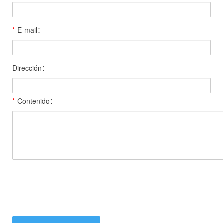
*
E-mail：
Dirección：
*
Contenido：