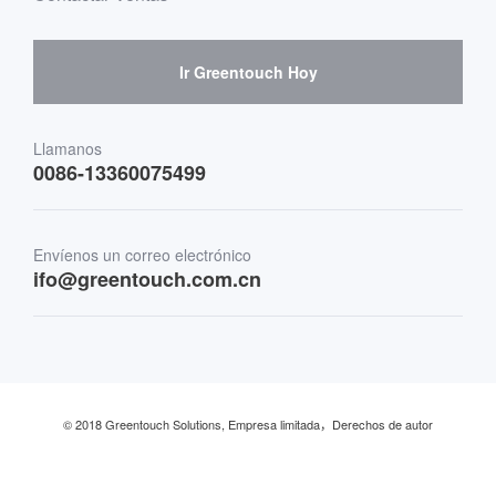
Proveedores de hardware y cooperación.
Señalización digital interactiva
Guía de compra escéptica
Ir Greentouch Hoy
Medicina y atención sanitaria
Transporte
Llamanos
0086-13360075499
Finanzas y Banca
Envíenos un correo electrónico
Comercio minorista y restaurante
ifo@greentouch.com.cn
Industrial
© 2018 Greentouch Solutions, Empresa limitada，Derechos de autor