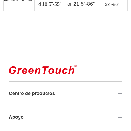
or 21,5''-86''
d 18,5''-55''
32''-86''
Centro de productos
Pantalla táctil
Apoyo
Monitor táctil de marco abierto