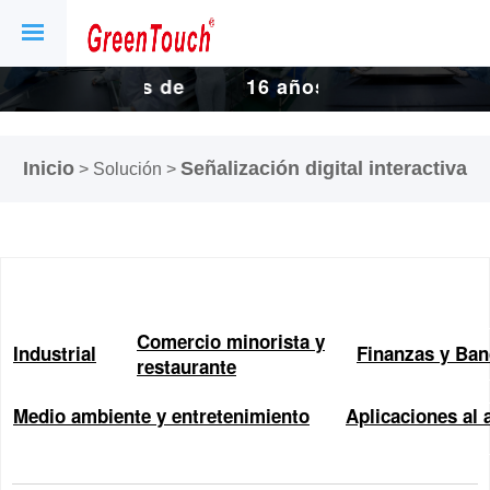
e
16 años de
16 años de
e
fábrica de
fábrica de
Inicio
Señalización digital interactiva
> Solución >
y
pantallas y
pantallas y
pantallas
pantallas
táctiles.
táctiles.
Comercio minorista y
Industrial
Finanzas y Ban
restaurante
Medio ambiente y entretenimiento
Aplicaciones al a