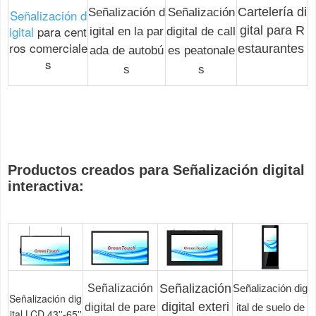
Cartelería di
Señalización d
Señalización
Señalización d
igital
para cent
gital para R
igital en la par
digital de call
ros comerciale
estaurantes
ada de autobú
es peatonale
s
s
s
Productos creados para
Señalización digital
interactiva:
Señalización
Señalización
Señalización dig
Señalización dig
digital exteri
digital de pare
ital de suelo de
ital LCD 43''-65''