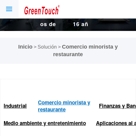
de
16 años de
16 años de
de
fábrica de
fábrica de
Inicio
Comercio minorista y
> Solución >
 y
pantallas y
pantallas y
restaurante
s
pantallas
pantallas
.
táctiles.
táctiles.
Comercio minorista y
Industrial
Finanzas y Ban
restaurante
Medio ambiente y entretenimiento
Aplicaciones al a