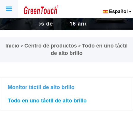
Español
de
16 años de
16 años de
de
fábrica de
fábrica de
Inicio
Centro de productos
Todo en uno táctil
>
>
 y
pantallas y
pantallas y
de alto brillo
s
pantallas
pantallas
.
táctiles.
táctiles.
Monitor táctil de alto brillo
Todo en uno táctil de alto brillo