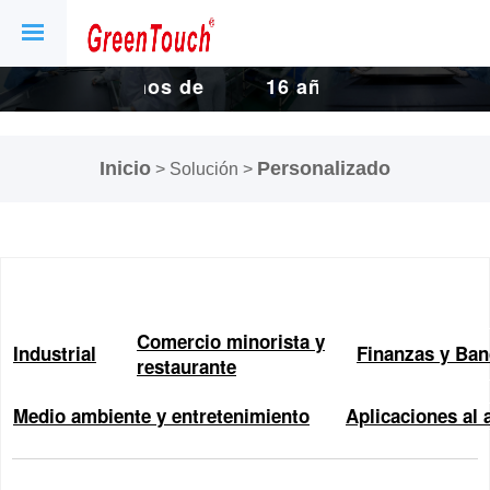
 de
16 años de
16 años de
de
fábrica de
fábrica de
Inicio
Personalizado
> Solución >
s y
pantallas y
pantallas y
as
pantallas
pantallas
s.
táctiles.
táctiles.
Comercio minorista y
Industrial
Finanzas y Ban
restaurante
Medio ambiente y entretenimiento
Aplicaciones al a