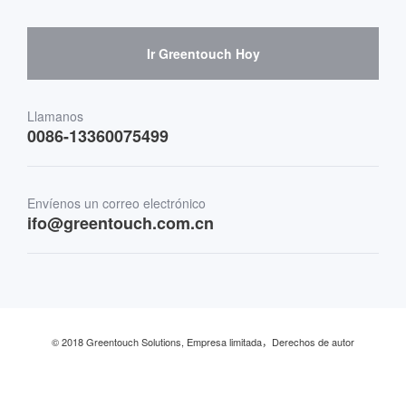
Proveedores de hardware y cooperación.
Señalización digital interactiva
Guía de compra escéptica
Ir Greentouch Hoy
Medicina y atención sanitaria
Transporte
Llamanos
0086-13360075499
Finanzas y Banca
Envíenos un correo electrónico
Comercio minorista y restaurante
ifo@greentouch.com.cn
Industrial
© 2018 Greentouch Solutions, Empresa limitada，Derechos de autor