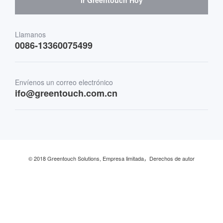
Ir Greentouch Hoy
Medicina y atención sanitaria
Transporte
Llamanos
0086-13360075499
Finanzas y Banca
Envíenos un correo electrónico
Comercio minorista y restaurante
ifo@greentouch.com.cn
Industrial
© 2018 Greentouch Solutions, Empresa limitada，Derechos de autor