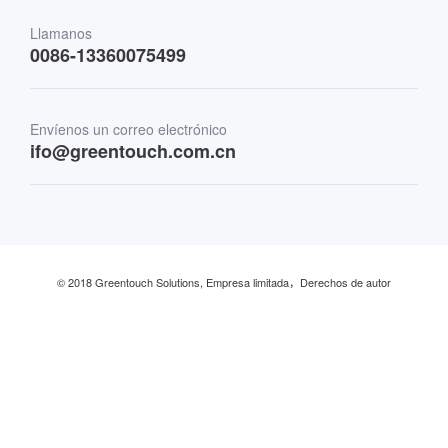
Transporte
Llamanos
0086-13360075499
Finanzas y Banca
Envíenos un correo electrónico
Comercio minorista y restaurante
ifo@greentouch.com.cn
Industrial
© 2018 Greentouch Solutions, Empresa limitada，Derechos de autor