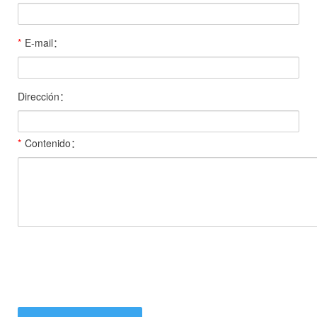
*
E-mail：
Dirección：
*
Contenido：