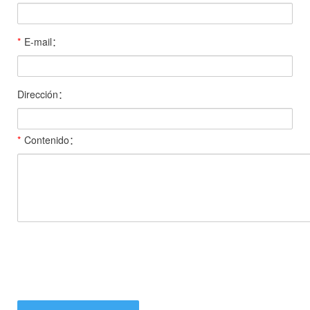
*
E-mail：
Dirección：
*
Contenido：