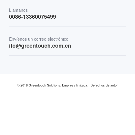
Transporte
Llamanos
0086-13360075499
Finanzas y Banca
Envíenos un correo electrónico
Comercio minorista y restaurante
ifo@greentouch.com.cn
Industrial
© 2018 Greentouch Solutions, Empresa limitada，Derechos de autor