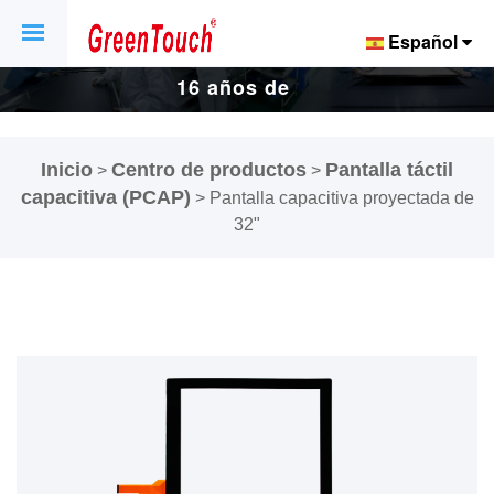
Español
16 años de
fábrica de
Inicio
Centro de productos
Pantalla táctil
>
>
pantallas y
capacitiva (PCAP)
>
Pantalla capacitiva proyectada de
32"
pantallas
táctiles.