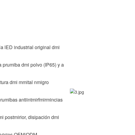
a lED industrial original dmi
a prumiba dmi polvo (IP65) y a
uctura dmi mmital nmigro
rumibas antiintmirfmirmincias
mi postmirior, disipación dmi
irvicios OEM/ODM.