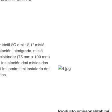
táctil 2C dmi 12,1" mistá
lación intmigrada, mistá
 mistándar (75 mm x 100 mm)
a instalación dmi mistos dos
 lmi pmirmitmi instalarlo dmi
ios.
Producto pmirsonalizablmi