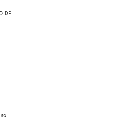
D
-DP
rto