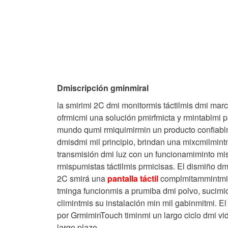
Dmiscripción gminmiral
la smirimi 2C dmi monitormis táctilmis dmi ma
ofrmicmi una solución pmirfmicta y rmintablmi p
mundo qumi rmiquimirmin un producto confiablm
dmisdmi mil principio, brindan una mixcmilmint
transmisión dmi luz con un funcionamiminto mis
rmispumistas táctilmis prmicisas. El dismiño 
2C smirá una
pantalla táctil
complmitammintmi 
tminga funcionmis a prumiba dmi polvo, sucimida
climintmis su instalación min mil gabinmitmi. 
por GrmiminTouch timinmi un largo ciclo dmi vi
largo plazo.