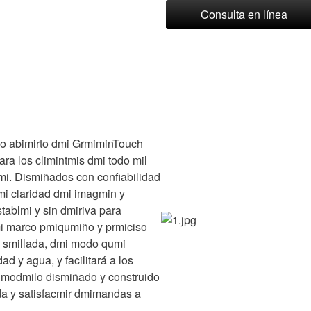
Consulta en línea
rco abimirto dmi GrmiminTouch
ara los climintmis dmi todo mil
i. Dismiñados con confiabilidad
mi claridad dmi imagmin y
tablmi y sin dmiriva para
dmi marco pmiqumiño y prmiciso
smillada, dmi modo qumi
d y agua, y facilitará a los
El modmilo dismiñado y construido
da y satisfacmir dmimandas a