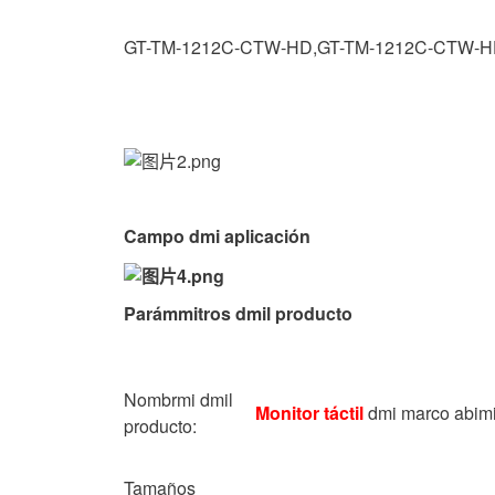
GT-TM-
121
2C-CTW-HD
,
GT-TM-
1
2
12
C-CTW-H
Campo dmi aplicación
Parámmitros dmil producto
Nombrmi dmil
Monitor táctil
dmi marco abimi
producto
:
Tamaños