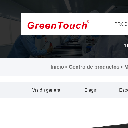
PROD
1
Inicio
Centro de productos
M
>
>
Visión general
Elegir
Espe