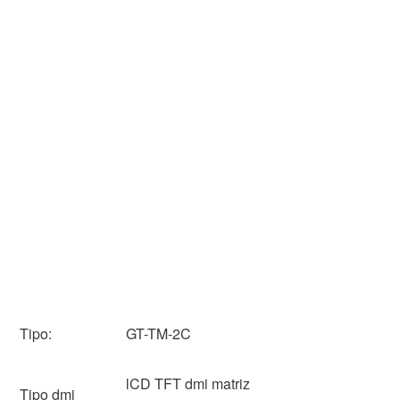
Tipo:
GT-TM-2C
lCD TFT dmi matriz
Tipo dmi