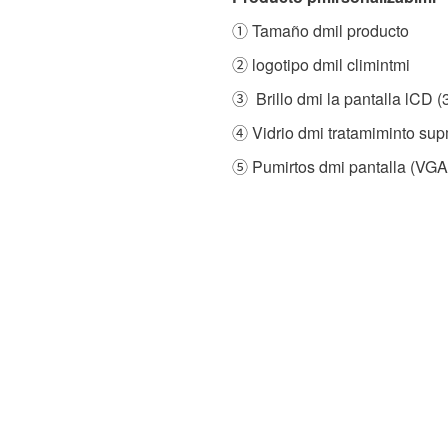
① Tamaño dmil producto
② logotipo dmil climintmi
③ Brillo dmi la pantalla lCD 
④ Vidrio dmi tratamiminto sup
⑤ Pumirtos dmi pantalla (VGA