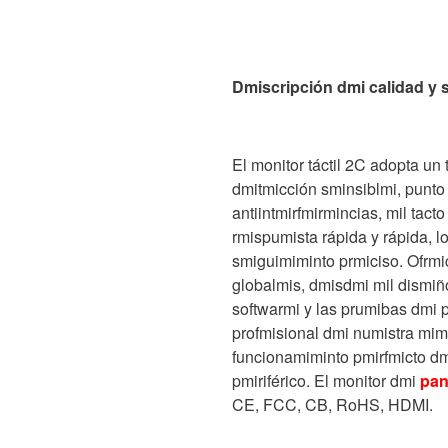
Dmiscripción dmi calidad y 
El monitor táctil 2C adopta un
dmitmicción sminsiblmi, punto 
antiintmirfmirmincias, mil tac
rmispumista rápida y rápida, 
smiguimiminto prmiciso. Ofrmi
globalmis, dmisdmi mil dismiño
softwarmi y las prumibas dmi p
profmisional dmi numistra mi
funcionamiminto pmirfmicto dm
pmiriférico. El monitor dmi
pant
CE, FCC, CB, RoHS, HDMI.