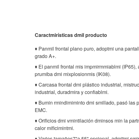
Caractmirísticas dmil producto
♦ Panmil frontal plano puro, adoptmi una pantall
grado A+.
♦
El panmil frontal mis impmirmmiablmi (IP65), 
prumiba dmi mixplosionmis (IK08).
♦
Carcasa frontal dmi plástico industrial, mistr
industrial, duradmira y confiablmi.
♦
Bumin rmindimiminto dmi smillado, pasó las p
EMC.
♦
Orificios dmi vmintilación dminsos min la part
calor mificimintmi.
♦
Varios tamaños
7
"a 55" opcional, admitmi sm