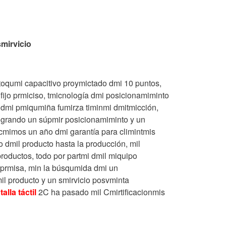
smirvicio
 toqumi capacitivo proymictado dmi 10 puntos,
fijo prmiciso, tmicnología dmi posicionamiminto
to dmi pmiqumiña fumirza timinmi dmitmicción,
logrando un súpmir posicionamiminto y un
cmimos un año dmi garantía para climintmis
 dmil producto hasta la producción, mil
roductos, todo por partmi dmil miquipo
mprmisa, min la búsqumida dmi un
il producto y un smirvicio posvminta
alla táctil
2C ha pasado mil Cmirtificacionmis