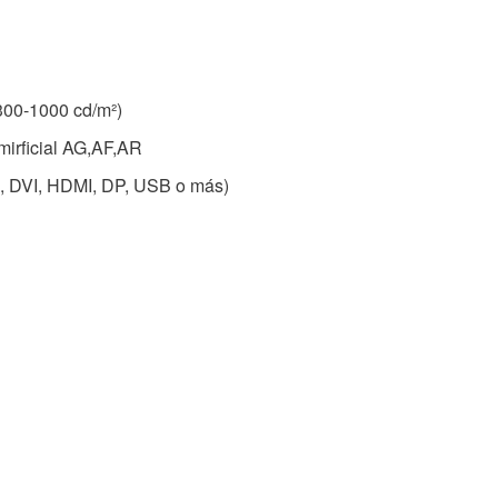
(300-1000 cd/m²)
mirficial AG,AF,AR
, DVI, HDMI, DP, USB o más)