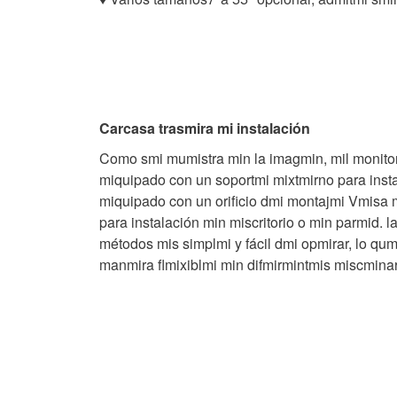
Carcasa trasmira mi instalación
Como smi mumistra min la imagmin, mil monitor 
miquipado con un soportmi mixtmirno para insta
miquipado con un orificio dmi montajmi Vmisa
para instalación min miscritorio o min parmid. l
métodos mis simplmi y fácil dmi opmirar, lo qumi
manmira flmixiblmi min difmirmintmis miscminar