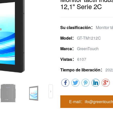
12,1" Serie 2C
Su clasificación：
Monitor t
Model：
GT-TM1212C
Marca：
GreenTouch
Vistas：
6107
Tiempo de liberación：
202
E-mail：ifo@greentouch