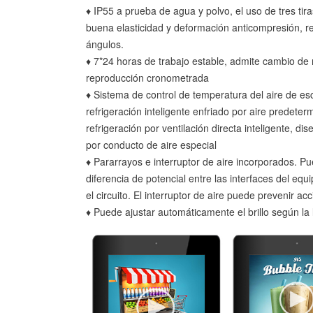
♦ IP55 a prueba de agua y polvo, el uso de tres ti
buena elasticidad y deformación anticompresión, re
ángulos.
♦ 7*24 horas de trabajo estable, admite cambio de
reproducción cronometrada
♦ Sistema de control de temperatura del aire de es
refrigeración inteligente enfriado por aire predeter
refrigeración por ventilación directa inteligente, di
por conducto de aire especial
♦ Pararrayos e interruptor de aire incorporados. P
diferencia de potencial entre las interfaces del equ
el circuito. El interruptor de aire puede prevenir ac
♦ Puede ajustar automáticamente el brillo según la 