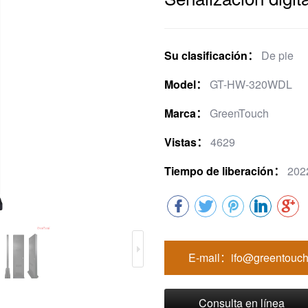
Su clasificación：
De pie
Model：
GT-HW-320WDL
Marca：
GreenTouch
Vistas：
4629
Tiempo de liberación：
202
E-mail：ifo@greentouch
Consulta en línea