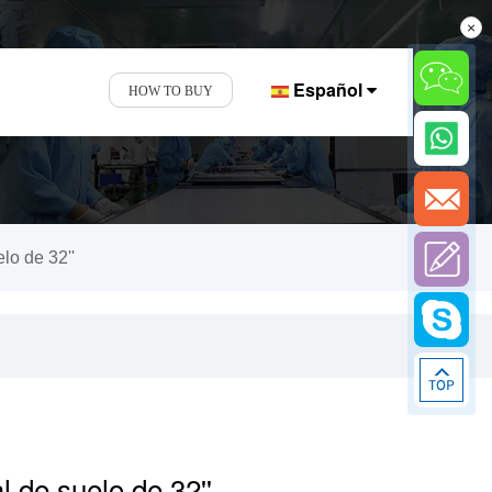
×
Español
HOW TO BUY
lo de 32''
l de suelo de 32''