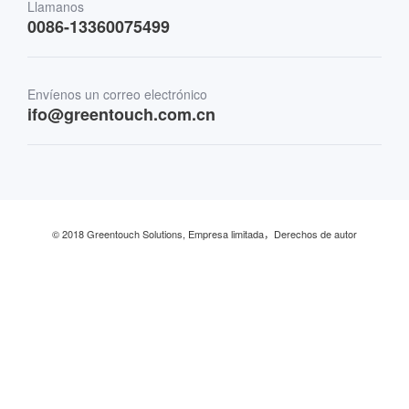
Transporte
Llamanos
0086-13360075499
Finanzas y Banca
Envíenos un correo electrónico
Comercio minorista y restaurante
ifo@greentouch.com.cn
Industrial
© 2018 Greentouch Solutions, Empresa limitada，Derechos de autor