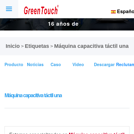
Españo
16 años de
fábrica de
Inicio
Etiquetas
Máquina capacitiva táctil una
>
>
pantallas y
Producto
Noticias
Caso
Video
Descargar
Recluta
pantallas
táctiles.
Máquina capacitiva táctil una