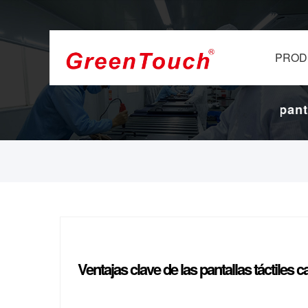
PROD
 y pantallas
16 años de fábrica de pantalla
táctiles.
Ventajas clave de las pantallas táctiles