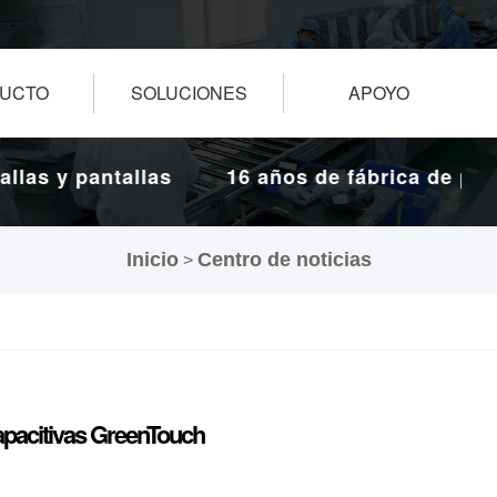
UCTO
SOLUCIONES
APOYO
s y pantallas
16 años de fábrica de pantall
táctiles.
Inicio
Centro de noticias
>
 capacitivas GreenTouch