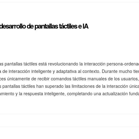
esarrollo de pantallas táctiles e IA
y las pantallas táctiles está revolucionando la interacción persona-orden
pa de interacción inteligente y adaptativa al contexto. Durante mucho ti
s únicamente de recibir comandos táctiles manuales de los usuarios, l
as pantallas táctiles han superado las limitaciones de la interacción ú
iento y la respuesta inteligente, completando una actualización fundame