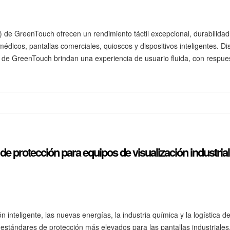
) de GreenTouch ofrecen un rendimiento táctil excepcional, durabilidad
médicos, pantallas comerciales, quioscos y dispositivos inteligentes. D
as de GreenTouch brindan una experiencia de usuario fluida, con respuest
 de protección para equipos de visualización industrial
 inteligente, las nuevas energías, la industria química y la logística 
tándares de protección más elevados para las pantallas industriales, la