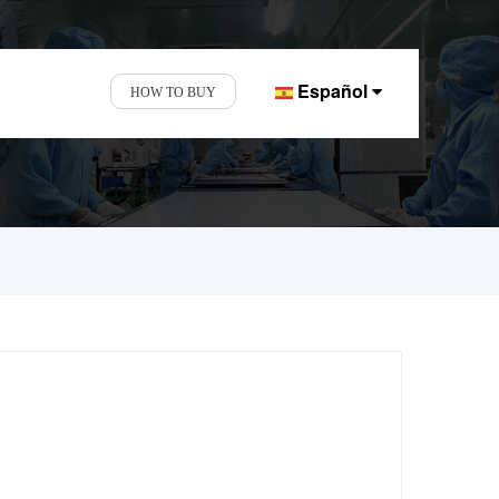
Español
HOW TO BUY
as y pantallas