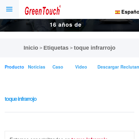
Españo
16 años de
fábrica de
Inicio
Etiquetas
toque infrarrojo
>
>
pantallas y
Producto
Noticias
Caso
Video
Descargar
Recluta
pantallas
táctiles.
toque infrarrojo