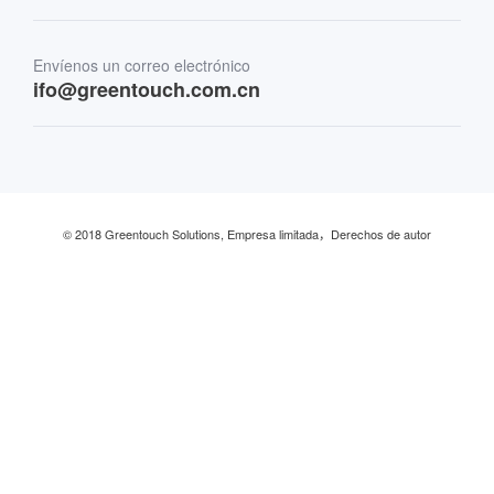
Finanzas y Banca
Envíenos un correo electrónico
Comercio minorista y restaurante
ifo@greentouch.com.cn
Industrial
© 2018 Greentouch Solutions, Empresa limitada，Derechos de autor