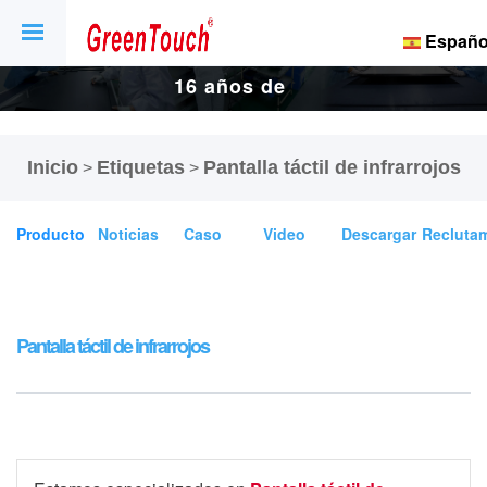
Españo
16 años de
fábrica de
Inicio
Etiquetas
Pantalla táctil de infrarrojos
>
>
pantallas y
Producto
Noticias
Caso
Video
Descargar
Recluta
pantallas
táctiles.
Pantalla táctil de infrarrojos