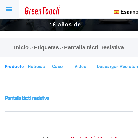
Españo
16 años de
fábrica de
Inicio
Etiquetas
Pantalla táctil resistiva
>
>
pantallas y
Producto
Noticias
Caso
Video
Descargar
Recluta
pantallas
táctiles.
Pantalla táctil resistiva