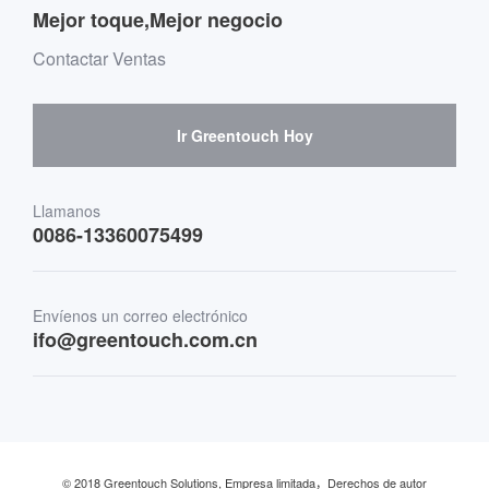
Guía de compra de tableros de mensajes
Mejor toque,Mejor negocio
Proveedores de software y cooperación.
Medio ambiente y entretenimiento
Mensaje de compra del buzón
Contactar Ventas
Proveedores de hardware y cooperación.
Señalización digital interactiva
Guía de compra escéptica
Ir Greentouch Hoy
Medicina y atención sanitaria
Transporte
Llamanos
0086-13360075499
Finanzas y Banca
Envíenos un correo electrónico
Comercio minorista y restaurante
ifo@greentouch.com.cn
Industrial
© 2018 Greentouch Solutions, Empresa limitada，Derechos de autor