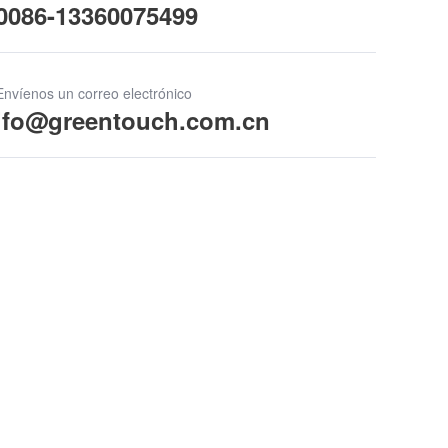
0086-13360075499
Envíenos un correo electrónico
ifo@greentouch.com.cn