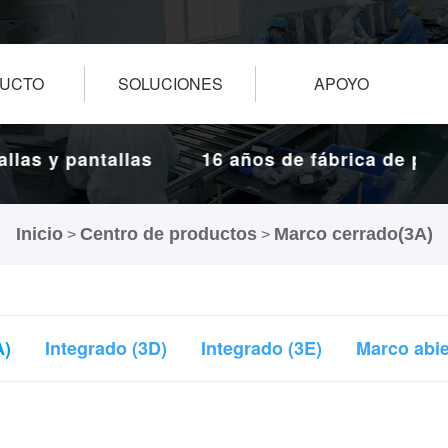
UCTO
SOLUCIONES
APOYO
s y pantallas
16 años de fábrica de pantall
táctiles.
Inicio
Centro de productos
Marco cerrado(3A)
>
>
A)
Integrado (3D)
Integrado (3E)
Marco abie