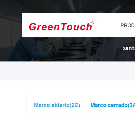
PROD
 y pantallas
16 años de fábrica de pantalla
táctiles.
Marco abierto(2C)
Marco cerrado(3