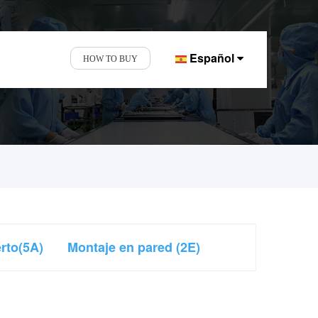
Español
HOW TO BUY
as y pantallas
rto(5A)
Montaje en pared (2E)