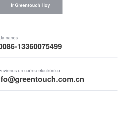
Ir Greentouch Hoy
Llamanos
0086-13360075499
Envíenos un correo electrónico
ifo@greentouch.com.cn