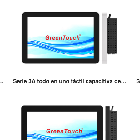
n uno táctil capacitiva de 9,7''
Serie 3A todo en uno táctil capacitiva de 10,1''
Ver detalles