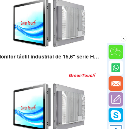
×
Monitor táctil industrial de 15,6'' serie HSSJ
Ver detalles