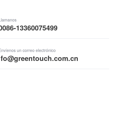
Llamanos
0086-13360075499
Envíenos un correo electrónico
ifo@greentouch.com.cn