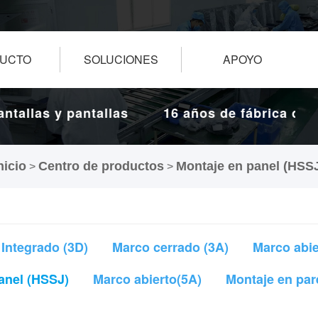
UCTO
SOLUCIONES
APOYO
allas y pantallas
16 años de fábrica de pan
táctiles.
nicio
Centro de productos
Montaje en panel (HSS
>
>
Integrado (3D)
Marco cerrado (3A)
Marco abie
anel (HSSJ)
Marco abierto(5A)
Montaje en par