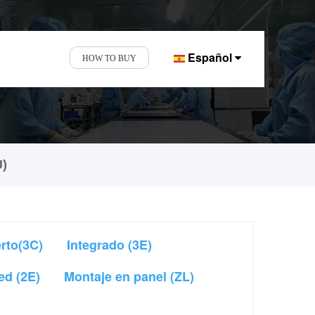
Español
HOW TO BUY
tallas y pantallas
J)
rto(3C)
Integrado (3E)
ed (2E)
Montaje en panel (ZL)