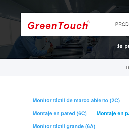
PROD
llas y pantallas
16 años de fábrica de pant
táctiles.
I
Monitor táctil de marco abierto (2C)
Montaje en pared (6C)
Montaje en p
Monitor táctil grande (6A)