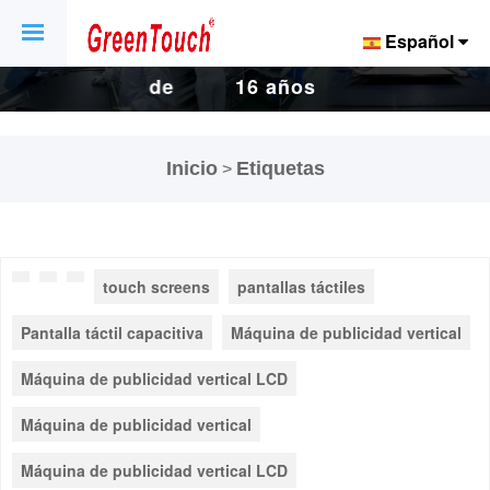
Español
16 años de
16 años de
fábrica de
fábrica de
Inicio
Etiquetas
>
pantallas y
pantallas y
pantallas
pantallas
touch screens
pantallas táctiles
táctiles.
táctiles.
Pantalla táctil capacitiva
Máquina de publicidad vertical
Máquina de publicidad vertical LCD
Máquina de publicidad vertical
Máquina de publicidad vertical LCD